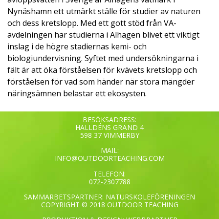
Nynäshamn ett utmärkt ställe för studier av naturen
och dess kretslopp. Med ett gott stöd från VA-
avdelningen har studierna i Alhagen blivet ett viktigt
inslag i de högre stadiernas kemi- och
biologiundervisning. Syftet med undersökningarna i
fält är att öka förståelsen för kvävets kretslopp och
förståelsen för vad som händer när stora mängder
näringsämnen belastar ett ekosysten.
BESÖKSADRESS:
HALLDÉNS GRÄND 4
598 37 VIMMERBY
MAIL:
INFO@OUTDOORTEACHING.COM
TELEFON:
072-2307788
SAMMARBETSPARTNER: NATURSKOLEFÖRENINGEN
COPYRIGHT © 2018 OUTDOOR TEACHING