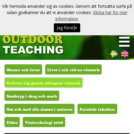
Vår hemsida använder sig av cookies. Genom att fortsätta surfa på
sidan godkänner du att vi använder cookies.
Klicka här för mer
information
.
Jag förstår
Mossor och lavar
Livet i och vid en våtmark
Kvävets väg genom Alhagens våtmark
Småkryp i skog och mark
Om och med alla sinnen i naturen
Forntida tekniker
Elden
Vinterekologi 2008