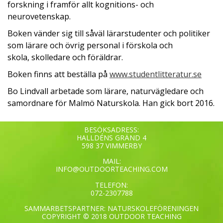
forskning i framför allt kognitions- och
neurovetenskap.
Boken vänder sig till såväl lärarstudenter och politiker
som lärare och övrig personal i förskola och
skola, skolledare och föräldrar.
Boken finns att beställa på
www.studentlitteratur.se
Bo Lindvall arbetade som lärare, naturvägledare och
samordnare för Malmö Naturskola. Han gick bort 2016.
BESÖKSADRESS:
HALLDÉNS GRÄND 4
598 37 VIMMERBY
MAIL:
INFO@OUTDOORTEACHING.COM
TELEFON:
072-2307788
SAMMARBETSPARTNER: NATURSKOLEFÖRENINGEN
COPYRIGHT © 2018 OUTDOOR TEACHING