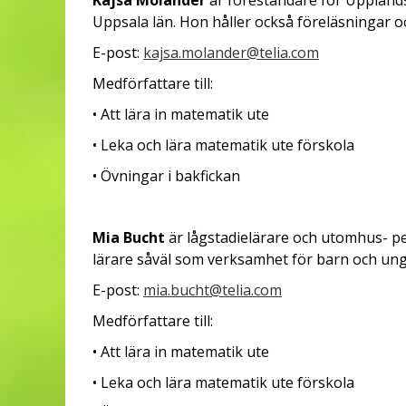
Kajsa Molander
är föreståndare för Upplands
Uppsala län. Hon håller också föreläsningar 
E-post:
kajsa.molander@telia.com
Medförfattare till:
• Att lära in matematik ute
• Leka och lära matematik ute förskola
• Övningar i bakfickan
Mia Bucht
är lågstadielärare och utomhus- p
lärare såväl som verksamhet för barn och un
E-post:
mia.bucht@telia.com
Medförfattare till:
• Att lära in matematik ute
• Leka och lära matematik ute förskola