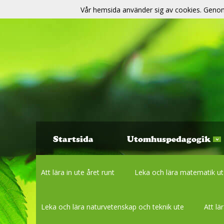
Vår hemsida använder sig av cookies. Genom 
Startsida
Utomhuspedagogik
Att lära in ute året runt
Leka och lära matematik u
Leka och lära naturvetenskap och teknik ute
Att lä