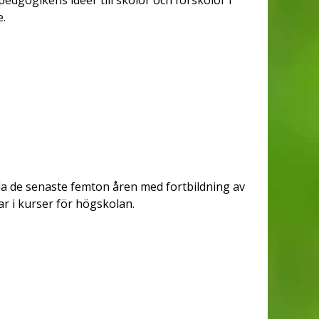
dgogikens idéer till skolor och förskolor i
e.
a de senaste femton åren med fortbildning av
r i kurser för högskolan.