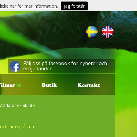
licka här för mer information
.
Jag förstår
Följ oss på facebook för nyheter och
erbjudanden!
Filmer
Butik
Kontakt
Att lära teknik ute
och lära språk ute