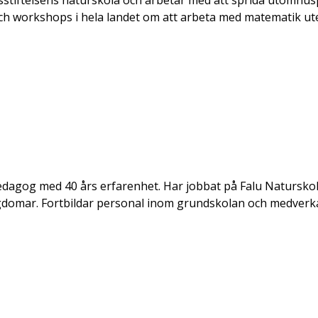
stiftelsens naturskola och arbetar med att sprida utomhuspe
och workshops i hela landet om att arbeta med matematik ut
edagog med 40 års erfarenhet. Har jobbat på Falu Naturskol
gdomar. Fortbildar personal inom grundskolan och medverka